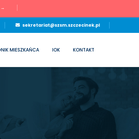
→
sekretariat@szsm.szczecinek.pl
NIK MIESZKAŃCA
IOK
KONTAKT