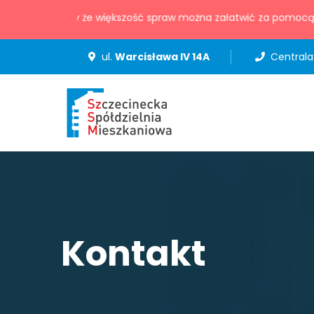
Przypominany że większość spraw można załatwić za pomocą int
ul.
Warcisława IV 14A
Centrala
Kontakt