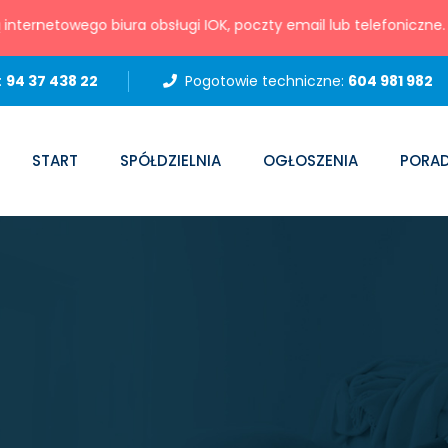
ernetowego biura obsługi IOK, poczty email lub telefoniczne. 
:
94 37 438 22
Pogotowie techniczne:
604 981 982
START
SPÓŁDZIELNIA
OGŁOSZENIA
PORAD