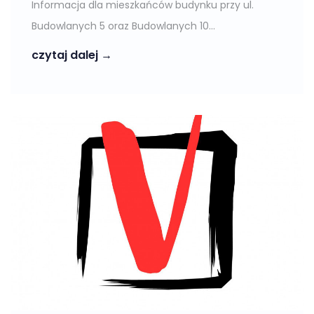
Informacja dla mieszkańców budynku przy ul.
Budowlanych 5 oraz Budowlanych 10...
czytaj dalej →